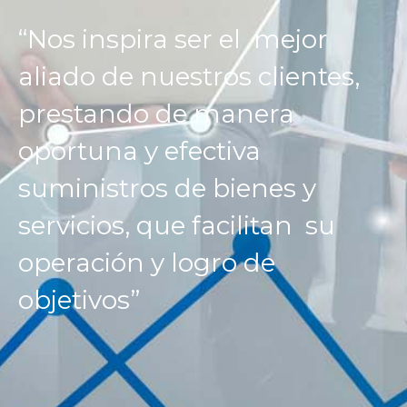
“Nos inspira ser el mejor
aliado de nuestros clientes,
prestando de manera
oportuna y efectiva
suministros de bienes y
servicios, que facilitan su
operación y logro de
objetivos”